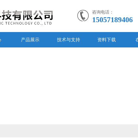
咨询电话：
15057189406
心
产品展示
技术与支持
资料下载