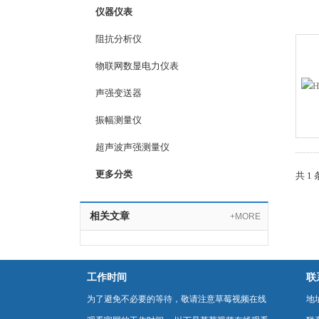
仪器仪表
阻抗分析仪
物联网数显电力仪表
声强变送器
振幅测量仪
超声波声强测量仪
更多分类
共 1
相关文章
+MORE
工作时间
联
为了避免不必要的等待，敬请注意草莓视频在线
地