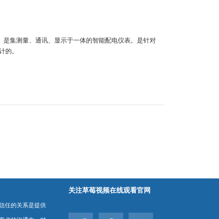
测量、通讯、显示于一体的智能配电仪表。是针对
。
关注草莓视频在线观看官网
信任的关系是提供